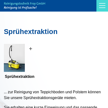
Reinigung
Verkauf
Sprühextraktion
Vermietung
Sprühextraktion
Ultraschallgeräte
Kondenstrockner
Sprühextraktion
Jalousienreinigungsgerät AJR professional
Service
... zur Reinigung von Teppichboden und Polstern können
Sie unsere Sprühextraktionsgeräte mieten.
Technologie
Sie erhalten eine kurze Einweisung und das passende