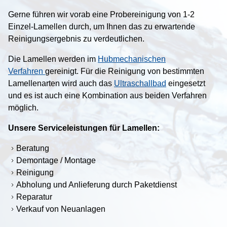
Gerne führen wir vorab eine Probereinigung von 1-2
Links
Einzel-Lamellen durch, um Ihnen das zu erwartende
Reinigungsergebnis zu verdeutlichen.
Startseite
Die Lamellen werden im
Hubmechanischen
Inhalt
Verfahren
gereinigt. Für die Reinigung von bestimmten
Lamellenarten wird auch das
Ultraschallbad
eingesetzt
Kontakt
und es ist auch eine Kombination aus beiden Verfahren
möglich.
Impressum
Unsere Serviceleistungen für Lamellen:
Datenschutz
Beratung
Demontage / Montage
AGB
Reinigung
Abholung und Anlieferung durch Paketdienst
Druckansicht
Reparatur
Verkauf von Neuanlagen