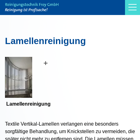
Reinigung
Teppich
Lamellenreinigung
Polster
Parkett
Sonnenschutzanlagen
Flächenvorhang
Lamelle
Gardine
Lamellenreinigung
Rollo
Plissée
Textile Vertikal-Lamellen verlangen eine besonders
sorgfältige Behandlung, um Knickstellen zu vermeiden, die
Jalousie
später nicht mehr zu entfernen sind. Die Lamellen müssen