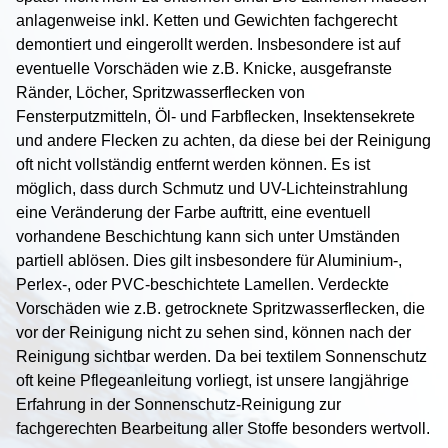
Lampenraster
anlagenweise inkl. Ketten und Gewichten fachgerecht
demontiert und eingerollt werden. Insbesondere ist auf
Photovoltaik
eventuelle Vorschäden wie z.B. Knicke, ausgefranste
Eingangsmatten
Ränder, Löcher, Spritzwasserflecken von
Fensterputzmitteln, Öl- und Farbflecken, Insektensekrete
Verkauf
und andere Flecken zu achten, da diese bei der Reinigung
oft nicht vollständig entfernt werden können. Es ist
Vermietung
möglich, dass durch Schmutz und UV-Lichteinstrahlung
eine Veränderung der Farbe auftritt, eine eventuell
Service
vorhandene Beschichtung kann sich unter Umständen
partiell ablösen. Dies gilt insbesondere für Aluminium-,
Technologie
Perlex-, oder PVC-beschichtete Lamellen. Verdeckte
Vorschäden wie z.B. getrocknete Spritzwasserflecken, die
Unternehmen
vor der Reinigung nicht zu sehen sind, können nach der
Reinigung sichtbar werden. Da bei textilem Sonnenschutz
Kontakt
oft keine Pflegeanleitung vorliegt, ist unsere langjährige
Erfahrung in der Sonnenschutz-Reinigung zur
News / Presse
fachgerechten Bearbeitung aller Stoffe besonders wertvoll.