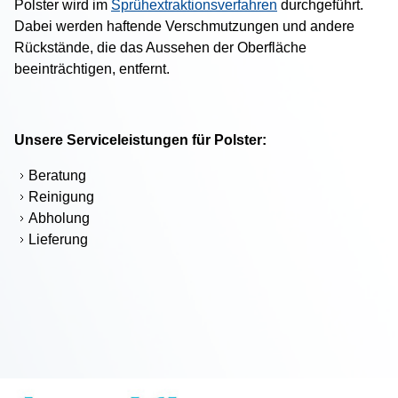
Polster wird im
Sprühextraktionsverfahren
durchgeführt.
Lampenraster
Dabei werden haftende Verschmutzungen und andere
Photovoltaik
Rückstände, die das Aussehen der Oberfläche
beeinträchtigen, entfernt.
Eingangsmatten
Verkauf
Unsere Serviceleistungen für Polster:
Vermietung
Beratung
Reinigung
Service
Abholung
Lieferung
Technologie
Unternehmen
Kontakt
News / Presse