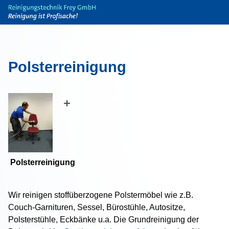
Reinigung
Teppich
Polsterreinigung
Polster
Parkett
Sonnenschutzanlagen
Flächenvorhang
Lamelle
Polsterreinigung
Gardine
Rollo
Wir reinigen stoffüberzogene Polstermöbel wie z.B.
Plissée
Couch-Garnituren, Sessel, Bürostühle, Autositze,
Jalousie
Polsterstühle, Eckbänke u.a. Die Grundreinigung der